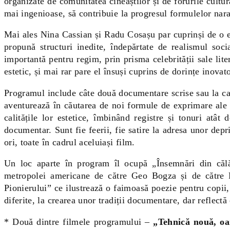
organizate de comunitatea cineaștilor și de forurile cultur
mai ingenioase, să contribuie la progresul formulelor nara
Mai ales Nina Cassian și Radu Cosașu par cuprinși de o e
propună structuri inedite, îndepărtate de realismul so
importantă pentru regim, prin prisma celebrității sale lit
estetic, și mai rar pare el însuși cuprins de dorințe inovat
Programul include câte două documentare scrise sau la care
aventurează în căutarea de noi formule de exprimare ale un
calitățile lor estetice, îmbinând registre și tonuri atâ
documentar. Sunt fie feerii, fie satire la adresa unor depr
ori, toate în cadrul aceluiași film.
Un loc aparte în program îl ocupă „Însemnări din călă
metropolei americane de către Geo Bogza și de către Pa
Pionierului” ce ilustrează o faimoasă poezie pentru copii
diferite, la crearea unor tradiții documentare, dar reflectă
* Două dintre filmele programului –
„Tehnică nouă, oa