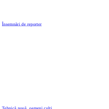
Însemnări de reporter
Tehnică nouă, oameni culți