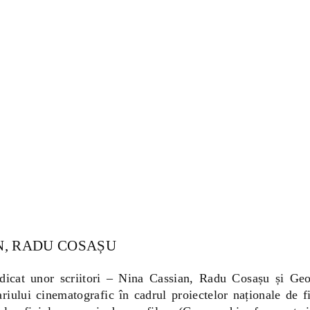
N, RADU COSAȘU
cat unor scriitori – Nina Cassian, Radu Cosașu și Geo 
iului cinematografic în cadrul proiectelor naționale de fil