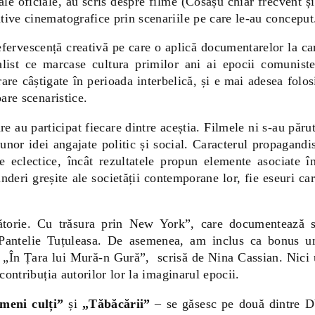
ale oficiale, au scris despre filme (Cosașu chiar frecvent și
tive cinematografice prin scenariile pe care le-au conceput
fervescență creativă pe care o aplică documentarelor la car
cialist ce marcase cultura primilor ani ai epocii comun
erare câștigate în perioada interbelică, și e mai adesea fol
oare scenaristice.
 au participat fiecare dintre aceștia. Filmele ni s-au părut
or idei angajate politic și social. Caracterul propagandist
t de eclectice, încât rezultatele propun elemente asociate 
inderi greșite ale societății contemporane lor, fie eseuri c
torie. Cu trăsura prin New York”, care documentează su
ntelie Tuțuleasa. De asemenea, am inclus ca bonus un f
, „În Țara lui Mură-n Gură”, scrisă de Nina Cassian. Nici 
 contribuția autorilor lor la imaginarul epocii.
meni culți”
și
„Tăbăcării”
– se găsesc pe două dintre D