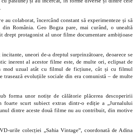
 cu pasiune) și au încercat, în forme diverse și dintre cele
.
e au colaborat, încercând constant să experimenteze și să
iste din România. Geo Bogza pare, mai curând, o unealtă
osit drept protagonist al unor filme documentare ambițioase
 incitante, uneori de-a dreptul surprinzătoare, deoarece se
ic inerent al acestor filme este, de multe ori, eclipsat de
în mod uzual atât cu filmul de ficțiune, cât și cu filmul
are trasează evoluțiile sociale din era comunistă – de multe
b forma unor notițe de călătorie plăcerea descoperirii
oarte scurt subiect extras dintr-o ediție a „Jurnalului
unul dintre aceste două filme nu au contribuit, din motive
VD-urile colecției „Sahia Vintage”, coordonată de Adina